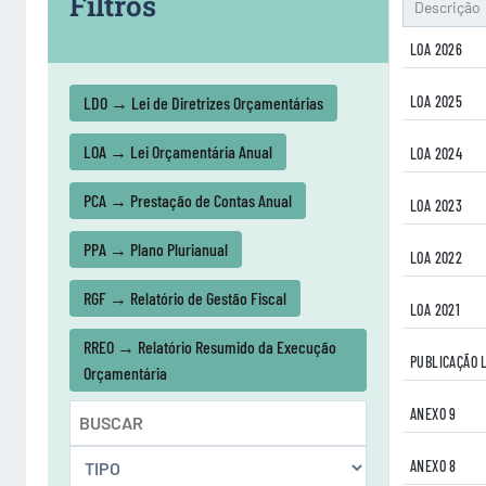
Filtros
Descrição
LOA 2026
LDO → Lei de Diretrizes Orçamentárias
LOA 2025
LOA → Lei Orçamentária Anual
LOA 2024
PCA → Prestação de Contas Anual
LOA 2023
PPA → Plano Plurianual
LOA 2022
RGF → Relatório de Gestão Fiscal
LOA 2021
RREO → Relatório Resumido da Execução
PUBLICAÇÃO 
Orçamentária
ANEXO 9
ANEXO 8