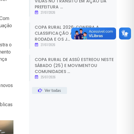
VIDAS NO TRÂNSITO EM AÇÃO DA
PREFEITURA ...
27/07/2026
. Com
tuação
COPA RURAL 2026: CONFIRA A
CLASSIFICAÇÃO APÓS A PRIMEIRA
RODADA E OS J...
stra o
27/07/2026
mento
ança
COPA RURAL DE ASSÚ ESTREOU NESTE
SÁBADO (25) E MOVIMENTOU
COMUNIDADES ...
25/07/2026
 novos
Ver todas
úblicas