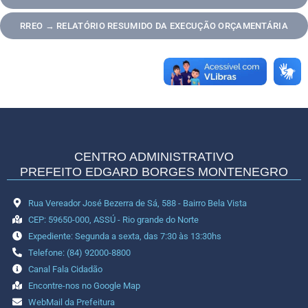
RREO → RELATÓRIO RESUMIDO DA EXECUÇÃO ORÇAMENTÁRIA
CENTRO ADMINISTRATIVO
PREFEITO EDGARD BORGES MONTENEGRO
Rua Vereador José Bezerra de Sá, 588 - Bairro Bela Vista
CEP: 59650-000, ASSÚ - Rio grande do Norte
Expediente: Segunda a sexta, das 7:30 às 13:30hs
Telefone: (84) 92000-8800
Canal Fala Cidadão
Encontre-nos no Google Map
WebMail da Prefeitura