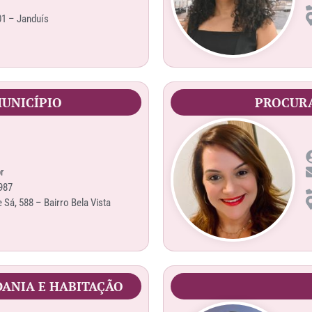
01 – Janduís
UNICÍPIO
PROCURA
r
987
Sá, 588 – Bairro Bela Vista
DANIA E HABITAÇÃO