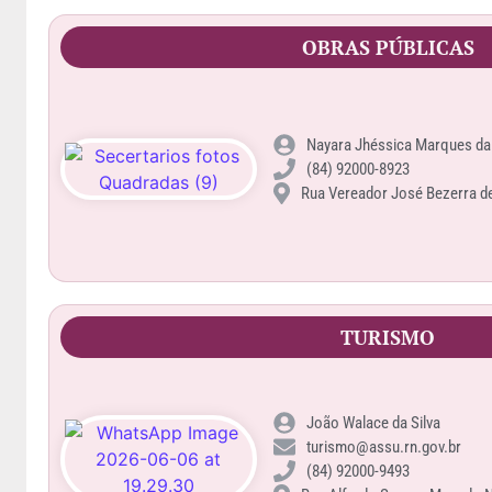
OBRAS PÚBLICAS
Nayara Jhéssica Marques da
(84) 92000-8923
Rua Vereador José Bezerra de 
TURISMO
João Walace da Silva
turismo@assu.rn.gov.br
(84) 92000-9493