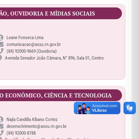
O, OUVIDORIA E MÍDIAS SOCIAIS
Leane Fonseca Lima
comunicacao@assu.rn.gov.br
(84) 92000-9669 (Ouvidoria)
Avenida Senador João Câmara, N° 896, Sala 01, Centro
 ECONÔMICO, CIÊNCIA E TECNOLOGIA
Najla Candilla Albano Cortez
desenvolvimento@assu.rn.gov.br
(84) 92000-8788