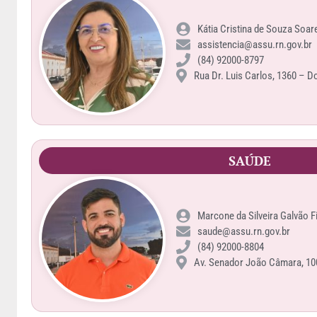
Kátia Cristina de Souza Soar
assistencia@assu.rn.gov.br
(84) 92000-8797
Rua Dr. Luis Carlos, 1360 – D
SAÚDE
Marcone da Silveira Galvão F
saude@assu.rn.gov.br
(84) 92000-8804
Av. Senador João Câmara, 100