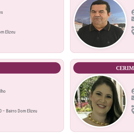
es
om Elizeu
CERIM
ilho
 – Bairro Dom Elizeu