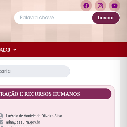
buscar
IDADÃO
TRAÇÃO E RECURSOS HUMANOS
Luérgia de Vaniele de Oliveira Silva
adm@assu.rn.gov.br