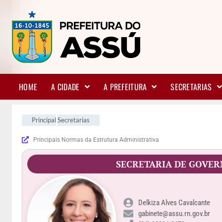
HOME
A CIDADE
A PREFEITURA
SECRETARIAS
Principal
Secretarias
Principais Normas da Estrutura Administrativa
SECRETARIA DE GOVE
Delkiza Alves Cavalcante
gabinete@assu.rn.gov.br