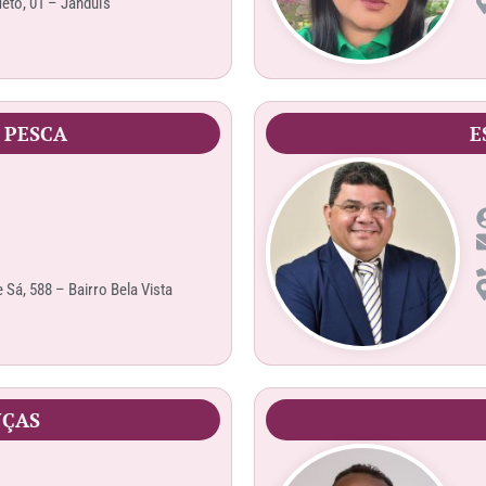
eto, 01 – Janduís
 PESCA
E
Sá, 588 – Bairro Bela Vista
NÇAS