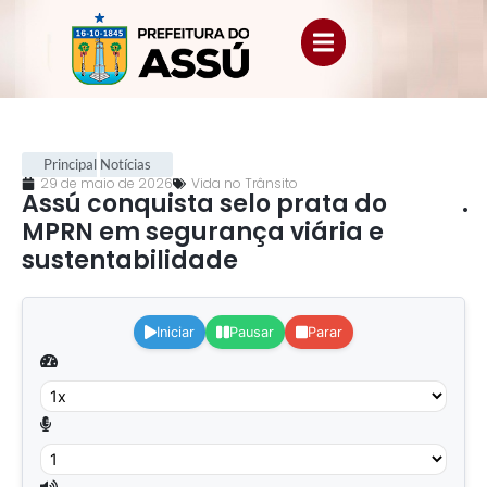
Principal
Notícias
29 de maio de 2026
Vida no Trânsito
Assú conquista selo prata do
.
MPRN em segurança viária e
sustentabilidade
.
Iniciar
Pausar
Parar