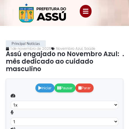
Principal
Notícias
1 de novembro de 2025
Novembro Azul
,
Saúde
Assú engajado no Novembro Azul:
.
mês dedicado ao cuidado
masculino
.
Iniciar
Pausar
Parar