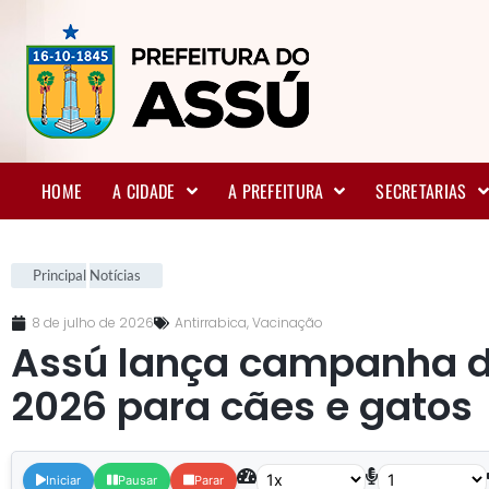
HOME
A CIDADE
A PREFEITURA
SECRETARIAS
Principal
Notícias
8 de julho de 2026
Antirrabica
,
Vacinação
Assú lança campanha de
2026 para cães e gatos
.
Iniciar
Pausar
Parar