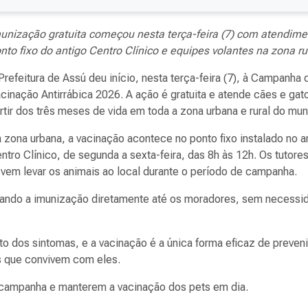
unização gratuita começou nesta terça-feira (7) com atendime
nto fixo do antigo Centro Clínico e equipes volantes na zona ru
Prefeitura de Assú deu início, nesta terça-feira (7), à Campanha 
cinação Antirrábica 2026. A ação é gratuita e atende cães e gat
rtir dos três meses de vida em toda a zona urbana e rural do mun
 zona urbana, a vacinação acontece no ponto fixo instalado no a
ntro Clínico, de segunda a sexta-feira, das 8h às 12h. Os tutore
vem levar os animais ao local durante o período de campanha.
evando a imunização diretamente até os moradores, sem necessi
o dos sintomas, e a vacinação é a única forma eficaz de preveni
s que convivem com eles.
 a campanha e manterem a vacinação dos pets em dia.