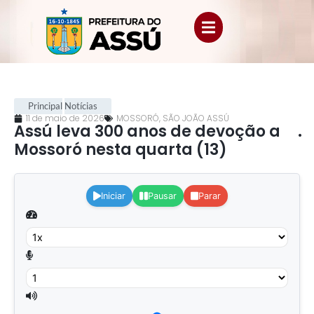
Principal
Notícias
11 de maio de 2026
MOSSORÓ
,
SÃO JOÃO ASSÚ
Assú leva 300 anos de devoção a
.
Mossoró nesta quarta (13)
.
Iniciar
Pausar
Parar