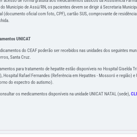
er acesso de forma gratuita aos medicamentos básicos da Assistência Farmac
do Município de Assú/RN, os pacientes devem se dirigir á Secretaria Municip
l (documento oficial com foto, CPF), cartão SUS, comprovante de residênci
hida.
amentos UNICAT
icamentos do CEAF poderão ser recebidos nas unidades dos seguintes munic
rros, Santa Cruz.
mentos para tratamento de hepatite estão disponíveis no Hospital Giselda Tri
), Hospital Rafael Fernandes (Referência em Hepatites - Mossoró e região) e
orno do espectro do autismo).
consultar os medicamentos disponíveis na unidade UNICAT NATAL (sede),
CL