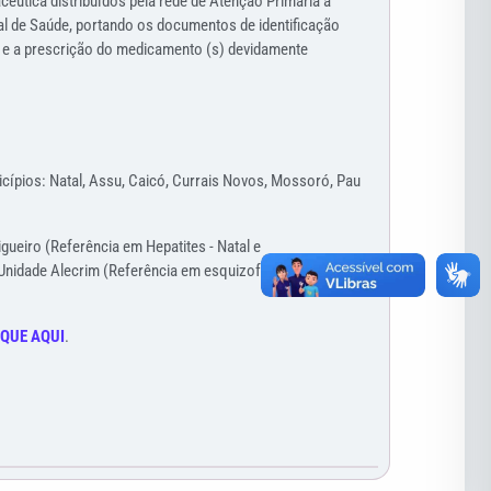
êutica distribuídos pela rede de Atenção Primária à
al de Saúde, portando os documentos de identificação
a e a prescrição do medicamento (s) devidamente
ípios: Natal, Assu, Caicó, Currais Novos, Mossoró, Pau
gueiro (Referência em Hepatites - Natal e
 Unidade Alecrim (Referência em esquizofrenia e
IQUE AQUI
.