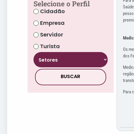
Para t
Selecione o Perfil
Saúde 
Cidadão
pessoa
preenc
Empresa
Servidor
Medic
Turista
Os med
dos Fe
Medica
região
BUSCAR
transt
Para 