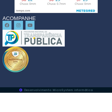
ACOMPANHE
Desenvolvimento: MicroSystem informática