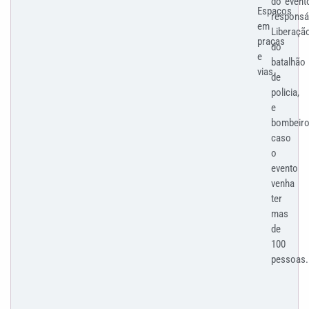
do
event
Espaços
responsáv
em
Liberaçã
praças
do
e
batalhão
vias.
de
policia,
e
bombeir
caso
o
evento
venha
ter
mas
de
100
pessoas.