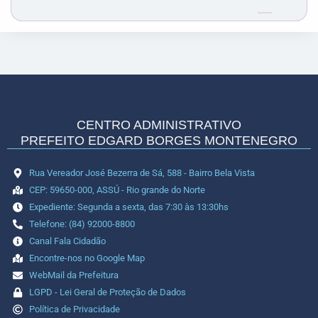
CENTRO ADMINISTRATIVO
PREFEITO EDGARD BORGES MONTENEGRO
Rua Vereador José Bezerra de Sá, 588 - Bairro Bela Vista
CEP: 59650-000, ASSÚ - Rio grande do Norte
Expediente: Segunda a sexta, das 7:30 às 13:30hs
Telefone: (84) 92000-8800
Canal Fala Cidadão
Encontre-nos no Google Map
WebMail da Prefeitura
LGPD - Lei Geral de Proteção de Dados
Política de Privacidade