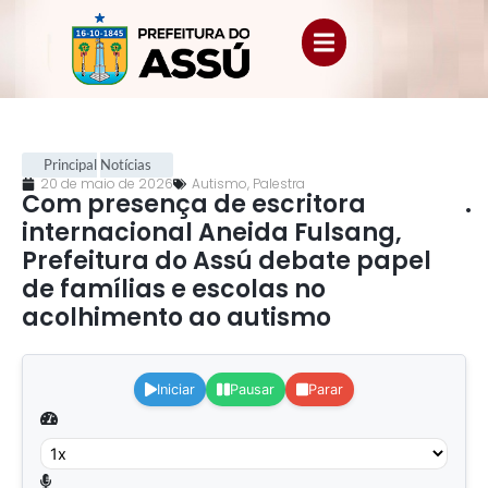
Principal
Notícias
20 de maio de 2026
Autismo
,
Palestra
Com presença de escritora
.
internacional Aneida Fulsang,
Prefeitura do Assú debate papel
de famílias e escolas no
acolhimento ao autismo
.
Iniciar
Pausar
Parar