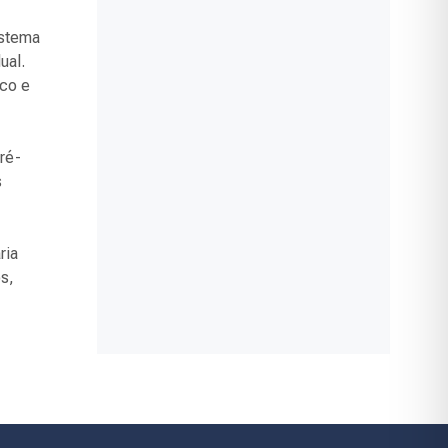
istema
ual.
ico e
ré-
s
ria
os,