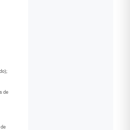
do);
s de
 de