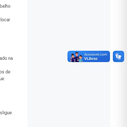
abalho
olocar
cado na
tos de
que
sligue