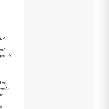
a. A
verá
agem. O
l de
cartão
ue
to