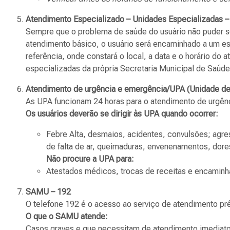
Atendimento Especializado – Unidades Especializadas –
Sempre que o problema de saúde do usuário não puder ser
atendimento básico, o usuário será encaminhado a um es
referência, onde constará o local, a data e o horário do
especializadas da própria Secretaria Municipal de Saúd
Atendimento de urgência e emergência/UPA (Unidade de
As UPA funcionam 24 horas para o atendimento de urgên
Os usuários deverão se dirigir às UPA quando ocorrer:
Febre Alta, desmaios, acidentes, convulsões; agre
de falta de ar, queimaduras, envenenamentos, dores 
Não procure a UPA para:
Atestados médicos, trocas de receitas e encaminh
SAMU – 192
O telefone 192 é o acesso ao serviço de atendimento pr
O que o SAMU atende:
Casos graves e que necessitam de atendimento imediato