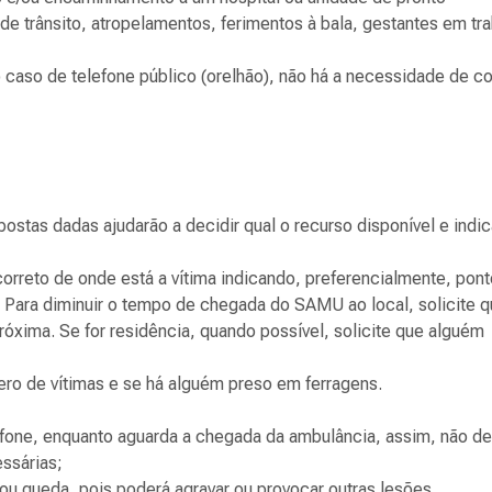
de trânsito, atropelamentos, ferimentos à bala, gestantes em tr
 caso de telefone público (orelhão), não há a necessidade de c
ostas dadas ajudarão a decidir qual o recurso disponível e indi
correto de onde está a vítima indicando, preferencialmente, pon
. Para diminuir o tempo de chegada do SAMU ao local, solicite 
próxima. Se for residência, quando possível, solicite que alguém
ero de vítimas e se há alguém preso em ferragens.
efone, enquanto aguarda a chegada da ambulância, assim, não de
ssárias;
u queda, pois poderá agravar ou provocar outras lesões,