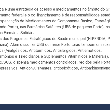
ca é uma estratégia de acesso a medicamentos no âmbito do S
mento federal e o co-financiamento é de responsabilidade estad
 dispensação de Medicamentos do Componente Básico, Estratég
de Porte), nas Farmácias Satélites (UBS de pequeno Porte), na
a Farmácia Solidária.
s dos Programas Estratégicos de Saúde municipal (HIPERDIA, P
, Asma). Além disso, as UBS de maior Porte terão também em sua
 (Analgésicos, Antitérmicos, Antialérgicos, Antieméticos,
Hormônios e Tireoidianos e Suplementos Vitamínicos e Minerais).
PROSUS, dispensa medicamentos controlados, regidos pela Porta
epressivos, Anticonvulsivantes, antipsicóticos, Antiparkinsonian