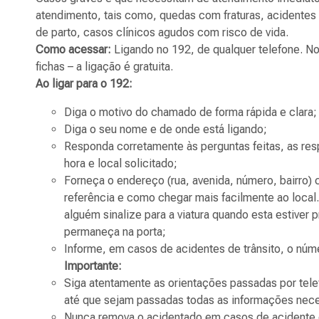
atendimento, tais como, quedas com fraturas, acidentes 
de parto, casos clínicos agudos com risco de vida.
Como acessar:
Ligando no 192, de qualquer telefone. No
fichas – a ligação é gratuita.
Ao ligar para o 192:
Diga o motivo do chamado de forma rápida e clara;
Diga o seu nome e de onde está ligando;
Responda corretamente às perguntas feitas, as resp
hora e local solicitado;
Forneça o endereço (rua, avenida, número, bairro) 
referência e como chegar mais facilmente ao local
alguém sinalize para a viatura quando esta estiver 
permaneça na porta;
Informe, em casos de acidentes de trânsito, o núm
Importante:
Siga atentamente as orientações passadas por tel
até que sejam passadas todas as informações nece
Nunca remova o acidentado em casos de acidente o