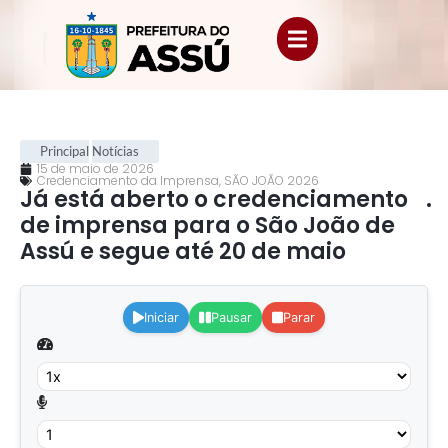
Principal
Notícias
15 de maio de 2026
Credenciamento da Imprensa
,
SÃO JOÃO 2026
Já está aberto o credenciamento
.
de imprensa para o São João de
Assú e segue até 20 de maio
.
Iniciar
Pausar
Parar