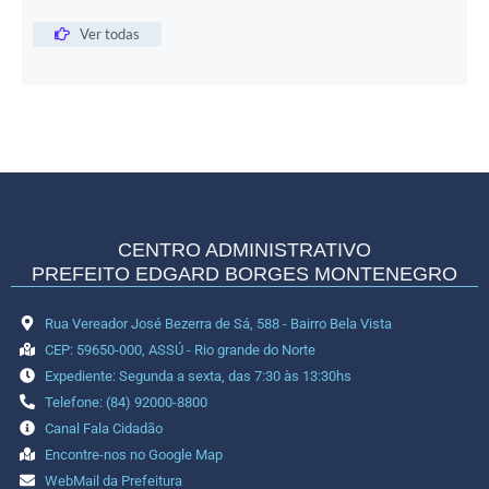
Ver todas
CENTRO ADMINISTRATIVO
PREFEITO EDGARD BORGES MONTENEGRO
Rua Vereador José Bezerra de Sá, 588 - Bairro Bela Vista
CEP: 59650-000, ASSÚ - Rio grande do Norte
Expediente: Segunda a sexta, das 7:30 às 13:30hs
Telefone: (84) 92000-8800
Canal Fala Cidadão
Encontre-nos no Google Map
WebMail da Prefeitura