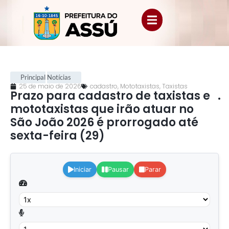
Principal
Notícias
25 de maio de 2026
cadastro
,
Mototaxistas
,
Taxistas
Prazo para cadastro de taxistas e
.
mototaxistas que irão atuar no
São João 2026 é prorrogado até
sexta-feira (29)
.
Iniciar
Pausar
Parar