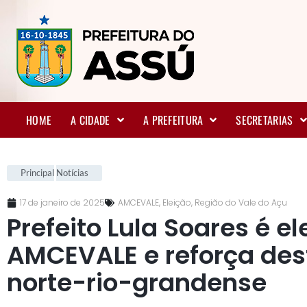
HOME
A CIDADE
A PREFEITURA
SECRETARIAS
Principal
Notícias
17 de janeiro de 2025
AMCEVALE
,
Eleição
,
Região do Vale do Açu
Prefeito Lula Soares é e
AMCEVALE e reforça des
norte-rio-grandense
.