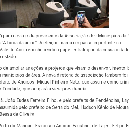
(17) para o cargo de presidente da Associação dos Municípios da
 “A força da união”. A eleição marca um passo importante no
e Vale do Açu, reconhecendo o papel estratégico da nossa cidad
o estado.
de ampliar as ações e projetos que visam o desenvolvimento l
 municípios da área. A nova diretoria da associação também foi
efeito de Angicos, Miguel Pinheiro Neto, que assume como prim
o Trindade, que ocupará a vice-presidência.
, João Eudes Ferreira Filho, e pela prefeita de Pendências, Lay
 assumida pelo prefeito de Serra do Mel, Hudson Kênio de Moura
Bessa de Oliveira.
rto do Mangue, Francisco Antônio Faustino, de Lajes, Felipe Fe