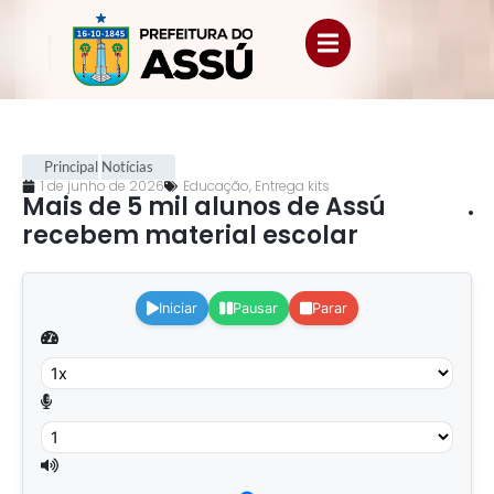
Principal
Notícias
1 de junho de 2026
Educação
,
Entrega kits
Mais de 5 mil alunos de Assú
.
recebem material escolar
.
Iniciar
Pausar
Parar