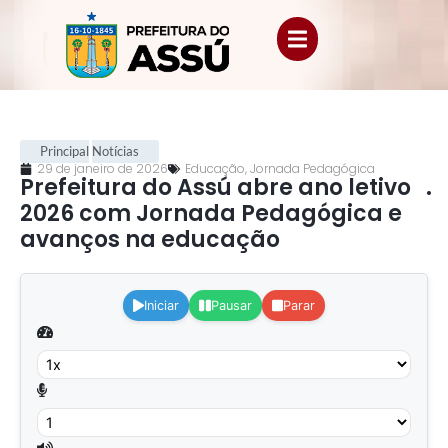
Principal
Notícias
29 de janeiro de 2026
Educação
,
Jornada Pedagógica
Prefeitura do Assú abre ano letivo
.
2026 com Jornada Pedagógica e
avanços na educação
.
Iniciar
Pausar
Parar