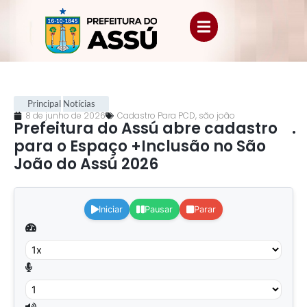
Principal
Notícias
8 de junho de 2026
Cadastro Para PCD
,
são joão
Prefeitura do Assú abre cadastro
.
para o Espaço +Inclusão no São
João do Assú 2026
.
Iniciar
Pausar
Parar