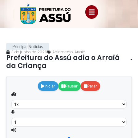
Principal
Notícias
3 de junho de 2026
Adiamento
,
Arraiá
Prefeitura do Assú adia o Arraiá
.
da Criança
.
Iniciar
Pausar
Parar