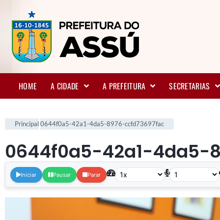
HOME
A CIDADE
A PREFEITURA
SECRETARIAS
Principal
0644f0a5-42a1-4da5-8976-ccfd73697fac
0644f0a5-42a1-4da5-8
Iniciar
Pausar
Parar