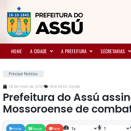
HOME
A CIDADE
A PREFEITURA
SECRETARIAS
Principal
Notícias
28 de maio de 2026
LIGA ASSÚ
,
Saúde
Prefeitura do Assú assi
Mossoroense de combat
Iniciar
Pausar
Parar