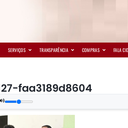
SERVIÇOS
TRANSPARÊNCIA
COMPRAS
FALA C
127-faa3189d8604
.