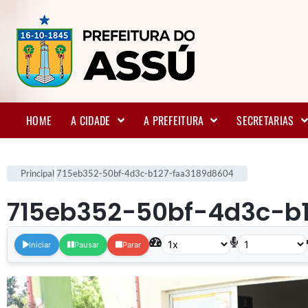
HOME
A CIDADE
A PREFEITURA
SECRETARIAS
Principal
715eb352-50bf-4d3c-b127-faa3189d8604
715eb352-50bf-4d3c-b
Iniciar
Pausar
Parar