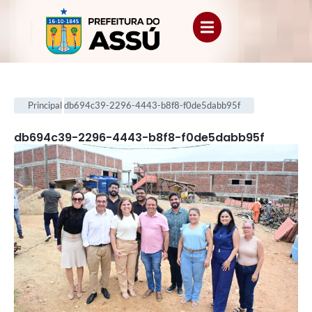
Principal
db694c39-2296-4443-b8f8-f0de5dabb95f
db694c39-2296-4443-b8f8-f0de5dabb95f
.