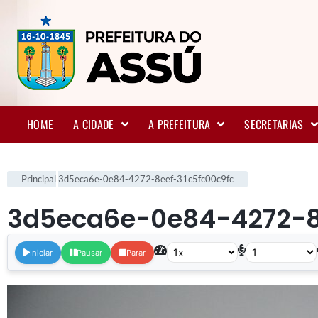
HOME
A CIDADE
A PREFEITURA
SECRETARIAS
Principal
3d5eca6e-0e84-4272-8eef-31c5fc00c9fc
3d5eca6e-0e84-4272-8
Iniciar
Pausar
Parar