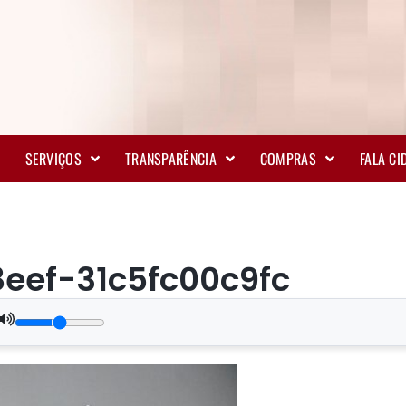
SERVIÇOS
TRANSPARÊNCIA
COMPRAS
FALA C
eef-31c5fc00c9fc
.