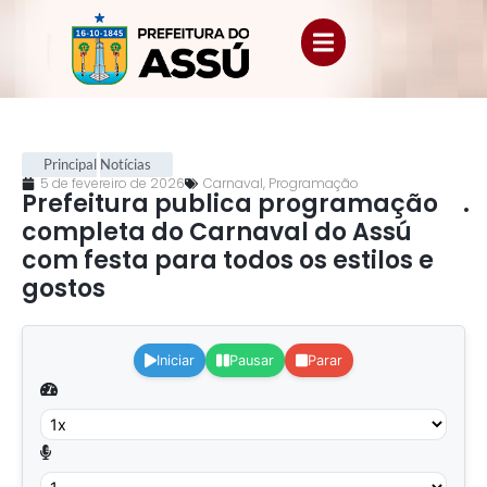
Principal
Notícias
5 de fevereiro de 2026
Carnaval
,
Programação
Prefeitura publica programação
.
completa do Carnaval do Assú
com festa para todos os estilos e
gostos
.
Iniciar
Pausar
Parar