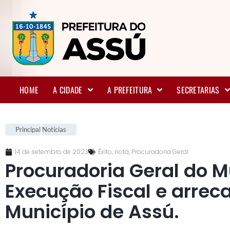
HOME
A CIDADE
A PREFEITURA
SECRETARIAS
Principal
Notícias
14 de setembro de 2023
Êxito
,
nota
,
Procuradoria Geral
Procuradoria Geral do M
Execução Fiscal e arrec
Município de Assú.
.