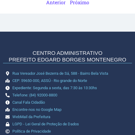
Anterior
Próximo
CENTRO ADMINISTRATIVO
PREFEITO EDGARD BORGES MONTENEGRO
Rua Vereador José Bezerra de Sá, 588 - Bairro Bela Vista
CEP: 59650-000, ASSÚ - Rio grande do Norte
Expediente: Segunda a sexta, das 7:30 às 13:30hs
Telefone: (84) 92000-8800
Canal Fala Cidadão
Encontre-nos no Google Map
WebMail da Prefeitura
LGPD - Lei Geral de Proteção de Dados
Política de Privacidade