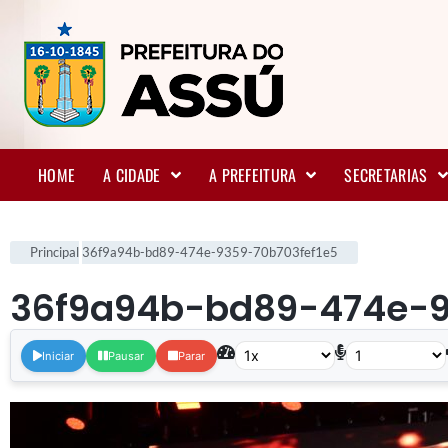
HOME
A CIDADE
A PREFEITURA
SECRETARIAS
Principal
36f9a94b-bd89-474e-9359-70b703fef1e5
36f9a94b-bd89-474e-9
Iniciar
Pausar
Parar