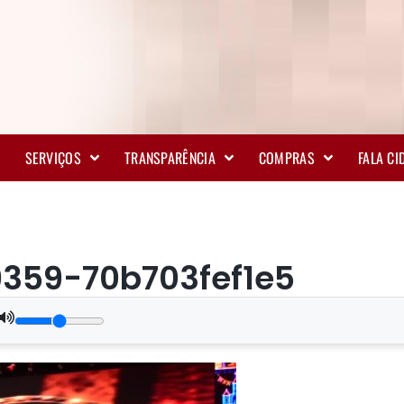
SERVIÇOS
TRANSPARÊNCIA
COMPRAS
FALA C
359-70b703fef1e5
.