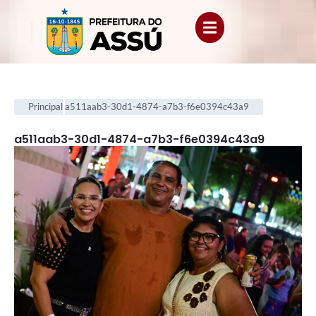
Principal
a511aab3-30d1-4874-a7b3-f6e0394c43a9
a511aab3-30d1-4874-a7b3-f6e0394c43a9
.