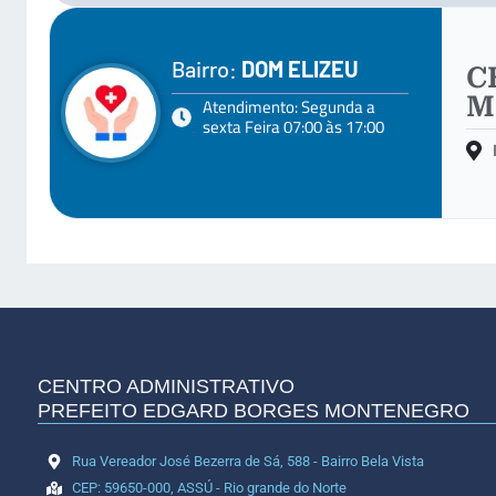
Bairro:
DOM ELIZEU
C
M
Atendimento: Segunda a
sexta Feira 07:00 às 17:00
CENTRO ADMINISTRATIVO
PREFEITO EDGARD BORGES MONTENEGRO
Rua Vereador José Bezerra de Sá, 588 - Bairro Bela Vista
CEP: 59650-000, ASSÚ - Rio grande do Norte