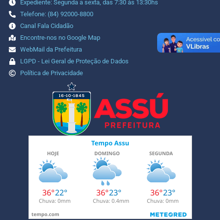
Expediente: Segunda a sexta, das 7:30 às 13:30hs
Telefone: (84) 92000-8800
Canal Fala Cidadão
Encontre-nos no Google Map
WebMail da Prefeitura
LGPD - Lei Geral de Proteção de Dados
Política de Privacidade