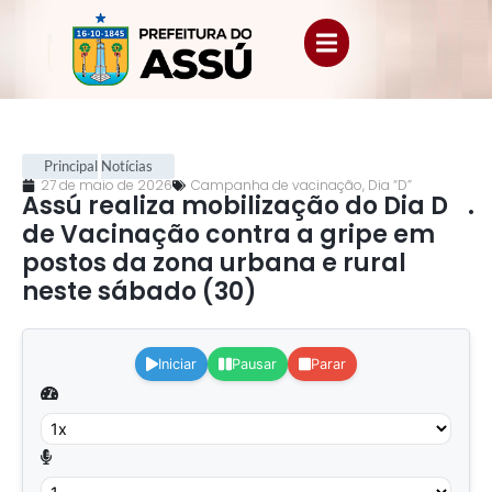
Principal
Notícias
27 de maio de 2026
Campanha de vacinação
,
Dia “D”
Assú realiza mobilização do Dia D
.
de Vacinação contra a gripe em
postos da zona urbana e rural
neste sábado (30)
.
Iniciar
Pausar
Parar