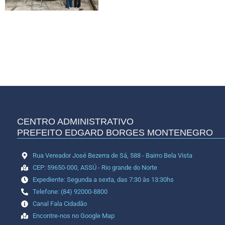
CENTRO ADMINISTRATIVO
PREFEITO EDGARD BORGES MONTENEGRO
Rua Vereador José Bezerra de Sá, 588 - Bairro Bela Vista
CEP: 59650-000, ASSÚ - Rio grande do Norte
Expediente: Segunda a sexta, das 7:30 às 13:30hs
Telefone: (84) 92000-8800
Canal Fala Cidadão
Encontre-nos no Google Map