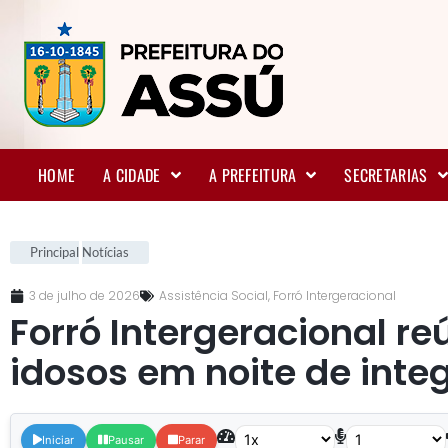
HOME
A CIDADE
A PREFEITURA
SECRETARIAS
Principal
Notícias
3 de julho de 2026
Assistência Social
,
Forró Intergeracional
Forró Intergeracional re
idosos em noite de int
Iniciar
Pausar
Parar