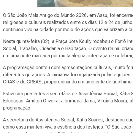
O São João Mais Antigo do Mundo 2026, em Assú, foi encerrado
religiosos e culturais realizados entre os dias 12 e 24 de ju
continuou vivo na cidade por meio de ações que valorizam a cu
Nesta quinta-feira (02), a Praça Jota Keully recebeu o Forró I
Social, Trabalho, Cidadania e Habitação. O evento reuniu crian
em uma noite marcada por muita alegria, integração e celebraç
A programação contou com apresentações culturais, muito forr
diferentes gerações. A iniciativa foi organizada pelas equipe
CRAS e do CREAS, proporcionando um ambiente de acolhimento,
Estiveram presentes a secretária de Assistência Social, Kátia 
Educação, Amilton Oliveira; a primeira-dama, Virgínia Moura; a
programação.
A secretária de Assistência Social, Kátia Soares, destacou qu
como essa mantêm viva a essência dos festejos. “O São Joã