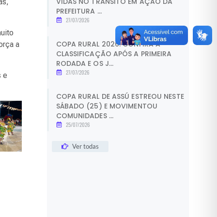
VIDAS NO TRÂNSITO EM AÇÃO DA
as,
PREFEITURA ...
27/07/2026
uito
COPA RURAL 2026: CONFIRA A
orça a
CLASSIFICAÇÃO APÓS A PRIMEIRA
RODADA E OS J...
27/07/2026
s e
COPA RURAL DE ASSÚ ESTREOU NESTE
SÁBADO (25) E MOVIMENTOU
COMUNIDADES ...
25/07/2026
Ver todas