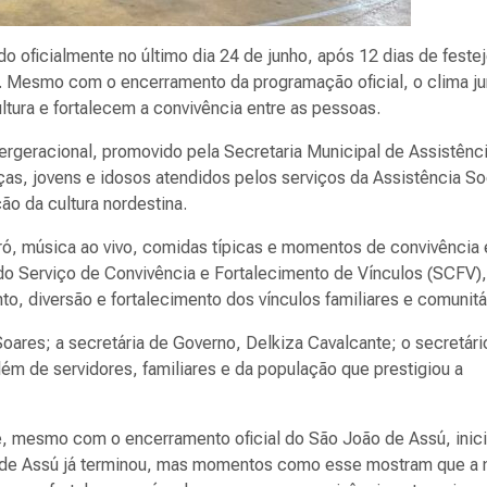
 oficialmente no último dia 24 de junho, após 12 dias de feste
nho. Mesmo com o encerramento da programação oficial, o clima ju
ltura e fortalecem a convivência entre as pessoas.
ntergeracional, promovido pela Secretaria Municipal de Assistênc
ças, jovens e idosos atendidos pelos serviços da Assistência So
ão da cultura nordestina.
ó, música ao vivo, comidas típicas e momentos de convivência 
s do Serviço de Convivência e Fortalecimento de Vínculos (SCFV)
 diversão e fortalecimento dos vínculos familiares e comunitá
Soares; a secretária de Governo, Delkiza Cavalcante; o secretári
lém de servidores, familiares e da população que prestigiou a
e, mesmo com o encerramento oficial do São João de Assú, inici
o de Assú já terminou, mas momentos como esse mostram que a 