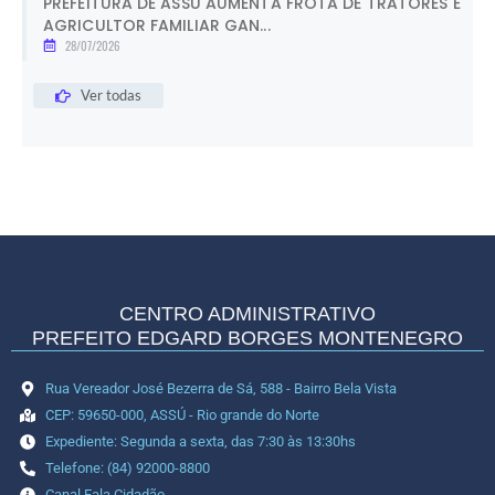
PREFEITURA DE ASSÚ AUMENTA FROTA DE TRATORES E
AGRICULTOR FAMILIAR GAN...
28/07/2026
Ver todas
CENTRO ADMINISTRATIVO
PREFEITO EDGARD BORGES MONTENEGRO
Rua Vereador José Bezerra de Sá, 588 - Bairro Bela Vista
CEP: 59650-000, ASSÚ - Rio grande do Norte
Expediente: Segunda a sexta, das 7:30 às 13:30hs
Telefone: (84) 92000-8800
Canal Fala Cidadão