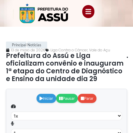
Principal
Notícias
13 de maio de 2026
Liga Contra o Câncer
,
Vale do Açu
Prefeitura do Assú e Liga
.
oficializam convênio e inauguram
1ª etapa do Centro de Diagnóstico
e Ensino da unidade dia 29
.
Iniciar
Pausar
Parar