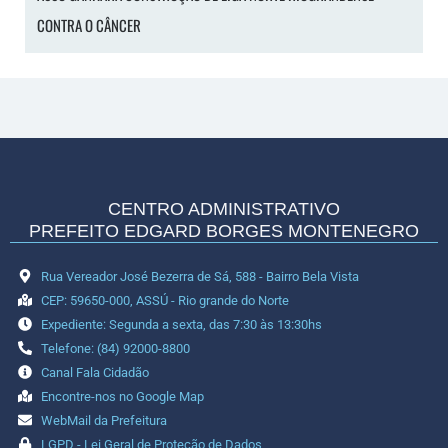
CONTRA O CÂNCER
CENTRO ADMINISTRATIVO
PREFEITO EDGARD BORGES MONTENEGRO
Rua Vereador José Bezerra de Sá, 588 - Bairro Bela Vista
CEP: 59650-000, ASSÚ - Rio grande do Norte
Expediente: Segunda a sexta, das 7:30 às 13:30hs
Telefone: (84) 92000-8800
Canal Fala Cidadão
Encontre-nos no Google Map
WebMail da Prefeitura
LGPD - Lei Geral de Proteção de Dados