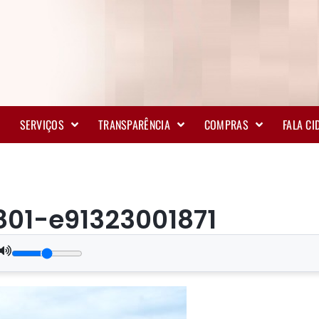
SERVIÇOS
TRANSPARÊNCIA
COMPRAS
FALA C
01-e91323001871
.