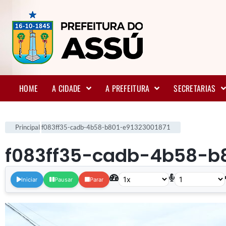
HOME
A CIDADE
A PREFEITURA
SECRETARIAS
Principal
f083ff35-cadb-4b58-b801-e91323001871
f083ff35-cadb-4b58-b8
Iniciar
Pausar
Parar