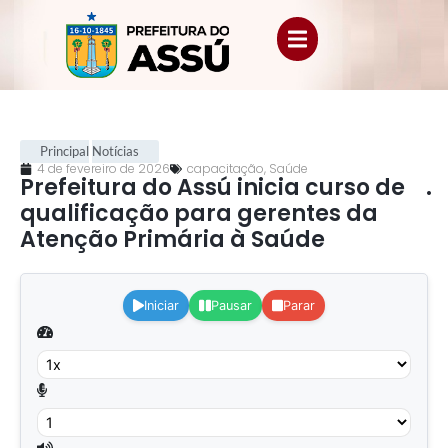
Principal
Notícias
4 de fevereiro de 2026
capacitação
,
Saúde
Prefeitura do Assú inicia curso de
.
qualificação para gerentes da
Atenção Primária à Saúde
.
Iniciar
Pausar
Parar